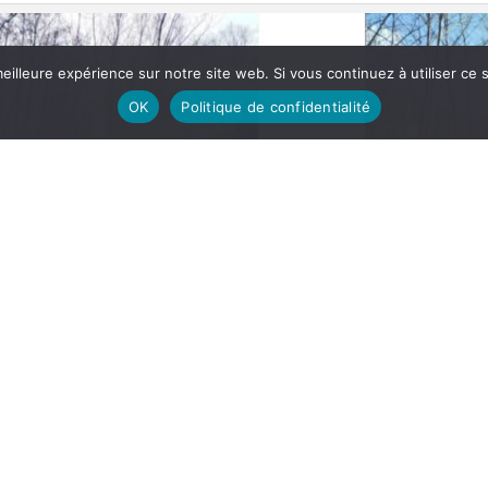
eilleure expérience sur notre site web. Si vous continuez à utiliser ce
OK
Politique de confidentialité
Isère amont – Rive gauche – Commune de Grenoble – Sous le square Jean Macé