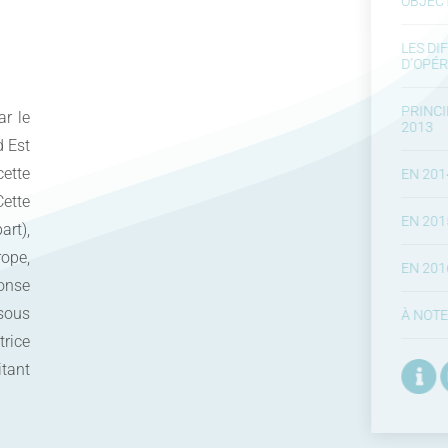
OBJECTIFS DE L’OPÉRATION
LES DIFFÉRENTS TYPES
D’OPÉRATIONS
PRINCIPAUX TRAVAUX RÉALISÉS EN
r le
2013
d Est
cette
EN 2014
Cette
EN 2015
art),
ope,
EN 2016
ponse
sous
À NOTER
trice
itant