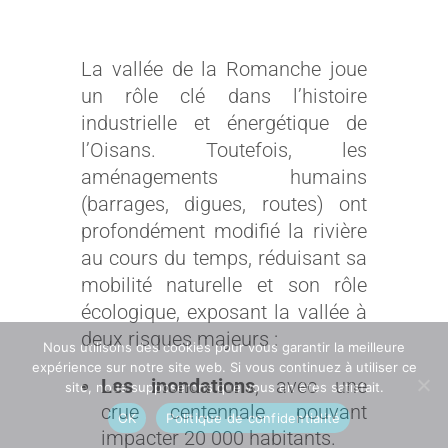
La vallée de la Romanche joue
un rôle clé dans l’histoire
industrielle et énergétique de
l’Oisans. Toutefois, les
aménagements humains
(barrages, digues, routes) ont
profondément modifié la rivière
au cours du temps, réduisant sa
mobilité naturelle et son rôle
écologique, exposant la vallée à
deux risques majeurs :
Nous utilisons des cookies pour vous garantir la meilleure
expérience sur notre site web. Si vous continuez à utiliser ce
Les inondations
, avec une
site, nous supposerons que vous en êtes satisfait.
crue centennale pouvant
OK
Politique de confidentialité
impacter 20 000 habitants.