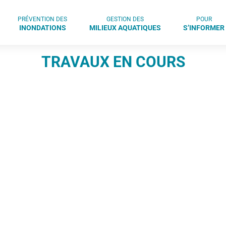
PRÉVENTION DES
GESTION DES
POUR
INONDATIONS
MILIEUX AQUATIQUES
S’INFORMER
TRAVAUX EN COURS
N
ENTRETIEN DE LA 
Lieu des travaux :
Durée des travaux :