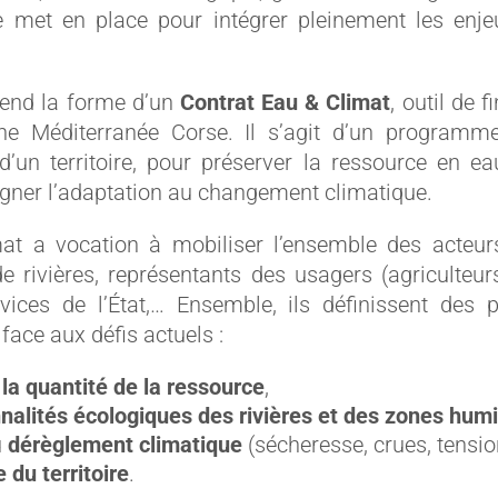
 met en place pour intégrer pleinement les enj
rend la forme d’un
Contrat Eau & Climat
, outil de
ne Méditerranée Corse. Il s’agit d’un programme 
 d’un territoire, pour préserver la ressource en ea
ner l’adaptation au changement climatique.
at a vocation à mobiliser l’ensemble des acteurs
 de rivières, représentants des usagers (agriculteur
ices de l’État,… Ensemble, ils définissent des p
face aux défis actuels :
 la quantité de la ressource
,
nnalités écologiques des rivières et des zones hum
u
dérèglement climatique
(sécheresse, crues, tensio
e du territoire
.